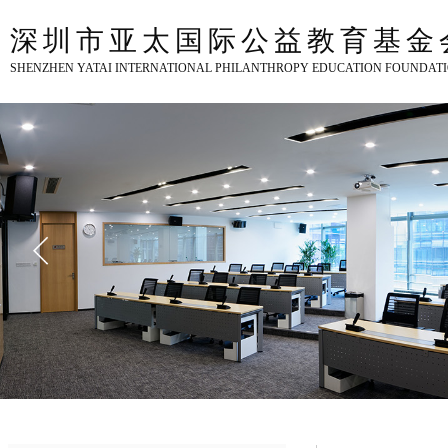
深圳市亚太国际公益教育基金
SHENZHEN YATAI INTERNATIONAL PHILANTHROPY EDUCATION FOUNDAT